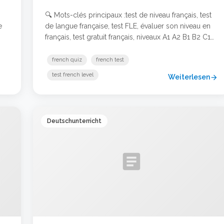
🔍 Mots-clés principaux :test de niveau français, test
e
de langue française, test FLE, évaluer son niveau en
français, test gratuit français, niveaux A1 A2 B1 B2 C1
ie
C2 Pourquoi passer un test de niveau en français ?
en.
Que vous soyez débutant, étudiant en FLE (Français
french quiz
french test
als
Langue Étrangère), ou professionnel souhaitant
test french level
Weiterlesen
arrow_forward
valider vos compétences linguistiques, un …
Weiterlesen …
Deutschunterricht
article