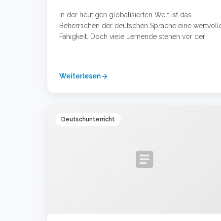
In der heutigen globalisierten Welt ist das
Beherrschen der deutschen Sprache eine wertvoll
Fähigkeit. Doch viele Lernende stehen vor der
Herausforderung, neben Beruf, Studium oder Famil
die nötige Zeit und die richtigen Methoden zu find
Haben Sie schon einmal daran gedacht, das Radio 
Weiterlesen
arrow_forward
Ihren persönlichen Sprachtrainer zu nutzen? Diese
klassische und doch hochmoderne Methode …
Weiterlesen …
Deutschunterricht
article