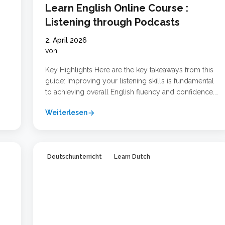
Learn English Online Course :
Listening through Podcasts
2. April 2026
von
Key Highlights Here are the key takeaways from this
guide: Improving your listening skills is fundamental
to achieving overall English fluency and confidence.
en
Podcasts and audio learning are powerful tools that
Weiterlesen
arrow_forward
make language learning flexible and engaging. You
für
can learn at your own pace by choosing content that
matches your level and interests. Combining online …
Weiterlesen …
Deutschunterricht
Learn Dutch