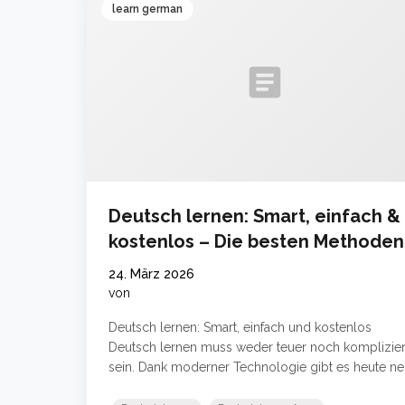
learn german
article
Deutsch lernen: Smart, einfach &
kostenlos – Die besten Methoden
2024
24. März 2026
von
Deutsch lernen: Smart, einfach und kostenlos
Deutsch lernen muss weder teuer noch komplizier
sein. Dank moderner Technologie gibt es heute ne
smarte Wege, die Sprache effizient und völlig