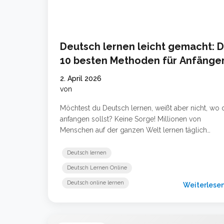
Deutsch lernen leicht gemacht: D
10 besten Methoden für Anfänge
2. April 2026
von
Möchtest du Deutsch lernen, weißt aber nicht, wo 
anfangen sollst? Keine Sorge! Millionen von
Menschen auf der ganzen Welt lernen täglich
Deutsch – und viele von ihnen haben es in wenige
Monaten auf ein beeindruckendes Niveau gebracht.
Deutsch lernen
diesem Artikel zeigen wir dir die 10 besten und
Deutsch Lernen Online
einfachsten Methoden, um schnell Deutsch zu
Deutsch online lernen
lernen – egal ob du … Weiterlesen …
Weiterlese