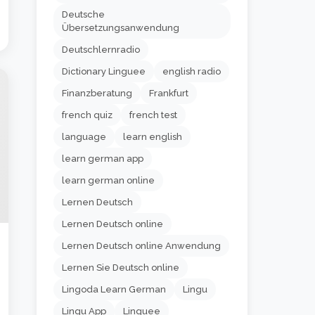
Deutsche
Übersetzungsanwendung
Deutschlernradio
Dictionary Linguee
english radio
Finanzberatung
Frankfurt
french quiz
french test
language
learn english
learn german app
learn german online
Lernen Deutsch
Lernen Deutsch online
Lernen Deutsch online Anwendung
Lernen Sie Deutsch online
Lingoda Learn German
Lingu
Lingu App
Linguee