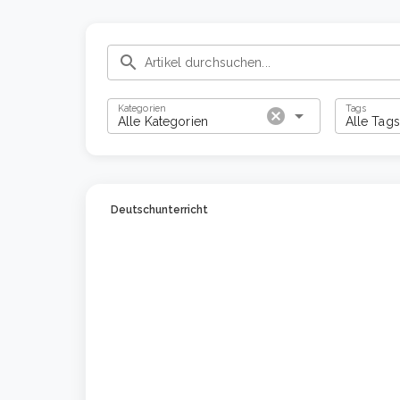
search
Kategorien
Tags
cancel
arrow_drop_down
Alle Kategorien
Alle Tags
Deutschunterricht