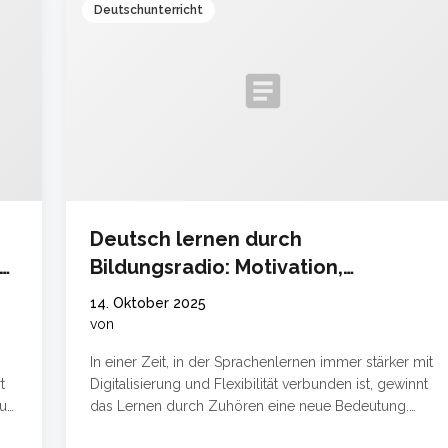
Deutschunterricht
article
Deutsch lernen durch
Bildungsradio: Motivation,
Hörverstehen und digitale
14. Oktober 2025
Chancen
von
In einer Zeit, in der Sprachenlernen immer stärker mit
t
Digitalisierung und Flexibilität verbunden ist, gewinnt
ue,
das Lernen durch Zuhören eine neue Bedeutung.
Besonders das Bildungsradio und moderne Online-