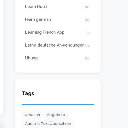
Learn Dutch
(18)
learn german
(55)
Learning French App
(3)
Lerne deutsche Anwendungen
(31)
Übung
(21)
Tags
amazon
Angebote
Audio In Text Übersetzen