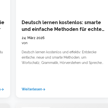
ie
Deutsch lernen kostenlos: smarte
r
und einfache Methoden für echte
Fortschritte
24. März 2026
von
du
Deutsch lernen kostenlos und effektiv: Entdecke
einfache, neue und smarte Methoden, um
Wortschatz, Grammatik, Hörverstehen und Sprechen
n
im Alltag zu verbessern. Warum Deutsch lernen
 In
heute leichter ist als früher Deutsch zu lernen ist
heute deutlich einfacher als noch vor einigen Jahren.
Früher brauchte man oft teure Kurse, feste Termine
n
und viele gedruckte Lehrbücher. Heute stehen …
Weiterlesen
arrow_forward
arrow_forward
Weiterlesen …