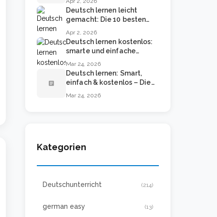
Apr 2, 2026
Deutsch lernen leicht
gemacht: Die 10 besten
Methoden für Anfänger
Apr 2, 2026
Deutsch lernen kostenlos:
smarte und einfache
Methoden für echte
Mar 24, 2026
Fortschritte
Deutsch lernen: Smart,
einfach & kostenlos – Die
article
besten Methoden 2024
Mar 24, 2026
Kategorien
Deutschunterricht
(214)
german easy
(13)