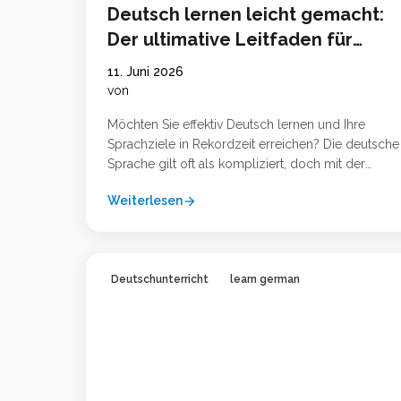
Deutsch lernen leicht gemacht:
Der ultimative Leitfaden für
schnellen Erfolg
11. Juni 2026
von
Möchten Sie effektiv Deutsch lernen und Ihre
Sprachziele in Rekordzeit erreichen? Die deutsche
Sprache gilt oft als kompliziert, doch mit der
richtigen Strategie und den passenden Werkzeug
Weiterlesen
arrow_forward
ist der Erfolg garantiert. Egal, ob Sie Anfänger auf
dem Niveau Deutsch A1 sind oder Ihre Kenntnisse 
den Beruf auf Deutsch B2 oder Deutsch C1
verbessern möchten … Weiterlesen …
Deutschunterricht
learn german