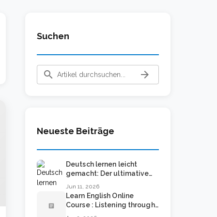
Suchen
search
arrow_forward
Neueste Beiträge
Deutsch lernen leicht
gemacht: Der ultimative
Leitfaden für schnellen
Jun 11, 2026
Erfolg
Learn English Online
Course : Listening through
article
Podcasts