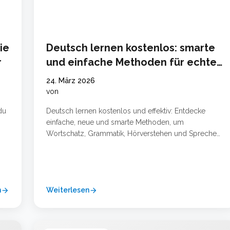
ie
Deutsch lernen kostenlos: smarte
r
und einfache Methoden für echte
Fortschritte
24. März 2026
von
du
Deutsch lernen kostenlos und effektiv: Entdecke
einfache, neue und smarte Methoden, um
Wortschatz, Grammatik, Hörverstehen und Sprechen
n
im Alltag zu verbessern. Warum Deutsch lernen
 In
heute leichter ist als früher Deutsch zu lernen ist
heute deutlich einfacher als noch vor einigen Jahren.
Früher brauchte man oft teure Kurse, feste Termine
n
und viele gedruckte Lehrbücher. Heute stehen …
Weiterlesen
arrow_forward
arrow_forward
Weiterlesen …