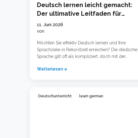
Deutsch lernen leicht gemacht:
Der ultimative Leitfaden für
schnellen Erfolg
11. Juni 2026
von
Möchten Sie effektiv Deutsch lernen und Ihre
Sprachziele in Rekordzeit erreichen? Die deutsche
Sprache gilt oft als kompliziert, doch mit der
richtigen Strategie und den passenden Werkzeug
Weiterlesen
arrow_forward
ist der Erfolg garantiert. Egal, ob Sie Anfänger auf
dem Niveau Deutsch A1 sind oder Ihre Kenntnisse 
den Beruf auf Deutsch B2 oder Deutsch C1
verbessern möchten … Weiterlesen …
Deutschunterricht
learn german