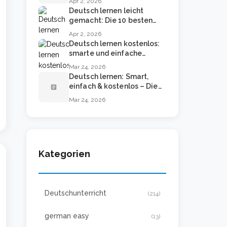
Apr 2, 2026
Deutsch lernen leicht
gemacht: Die 10 besten
Methoden für Anfänger
Apr 2, 2026
Deutsch lernen kostenlos:
smarte und einfache
Methoden für echte
Mar 24, 2026
Fortschritte
Deutsch lernen: Smart,
einfach & kostenlos – Die
article
besten Methoden 2024
Mar 24, 2026
Kategorien
Deutschunterricht
(214)
german easy
(13)