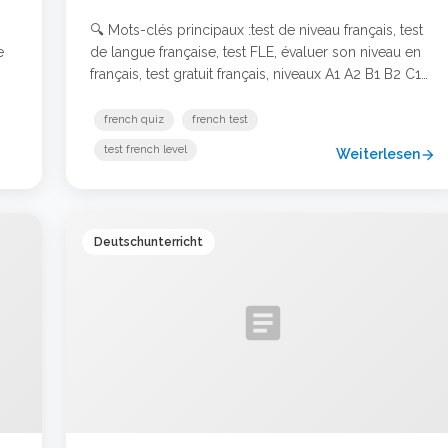
🔍 Mots-clés principaux :test de niveau français, test
e
de langue française, test FLE, évaluer son niveau en
français, test gratuit français, niveaux A1 A2 B1 B2 C1
ie
C2 Pourquoi passer un test de niveau en français ?
en.
Que vous soyez débutant, étudiant en FLE (Français
french quiz
french test
als
Langue Étrangère), ou professionnel souhaitant
test french level
Weiterlesen
arrow_forward
valider vos compétences linguistiques, un …
Weiterlesen …
Deutschunterricht
article