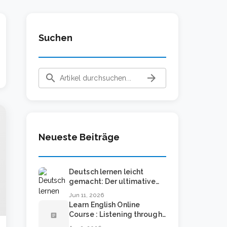
Suchen
search
arrow_forward
Neueste Beiträge
Deutsch lernen leicht
gemacht: Der ultimative
Leitfaden für schnellen
Jun 11, 2026
Erfolg
Learn English Online
Course : Listening through
article
Podcasts