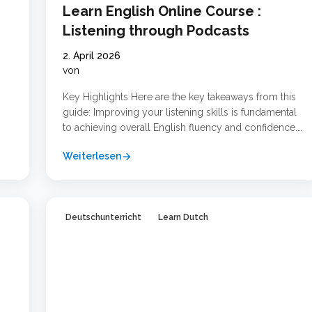
Learn English Online Course :
Listening through Podcasts
2. April 2026
von
Key Highlights Here are the key takeaways from this
guide: Improving your listening skills is fundamental
to achieving overall English fluency and confidence.
en
Podcasts and audio learning are powerful tools that
Weiterlesen
arrow_forward
make language learning flexible and engaging. You
für
can learn at your own pace by choosing content that
matches your level and interests. Combining online …
Weiterlesen …
Deutschunterricht
Learn Dutch