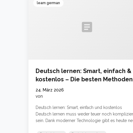
learn german
article
Deutsch lernen: Smart, einfach &
kostenlos – Die besten Methoden
2024
24. März 2026
von
Deutsch lernen: Smart, einfach und kostenlos
Deutsch lernen muss weder teuer noch komplizier
sein. Dank moderner Technologie gibt es heute ne
smarte Wege, die Sprache effizient und völlig