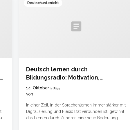
Deutschunterricht
article
Deutsch lernen durch
Bildungsradio: Motivation,
Hörverstehen und digitale
14. Oktober 2025
Chancen
von
In einer Zeit, in der Sprachenlernen immer stärker mit
t
Digitalisierung und Flexibilität verbunden ist, gewinnt
ue,
das Lernen durch Zuhören eine neue Bedeutung.
Besonders das Bildungsradio und moderne Online-