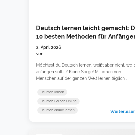
Deutsch lernen leicht gemacht: D
10 besten Methoden für Anfänge
2. April 2026
von
Möchtest du Deutsch lernen, weißt aber nicht, wo 
anfangen sollst? Keine Sorge! Millionen von
Menschen auf der ganzen Welt lernen täglich
Deutsch – und viele von ihnen haben es in wenige
Monaten auf ein beeindruckendes Niveau gebracht.
Deutsch lernen
diesem Artikel zeigen wir dir die 10 besten und
Deutsch Lernen Online
einfachsten Methoden, um schnell Deutsch zu
Deutsch online lernen
lernen – egal ob du … Weiterlesen …
Weiterlese