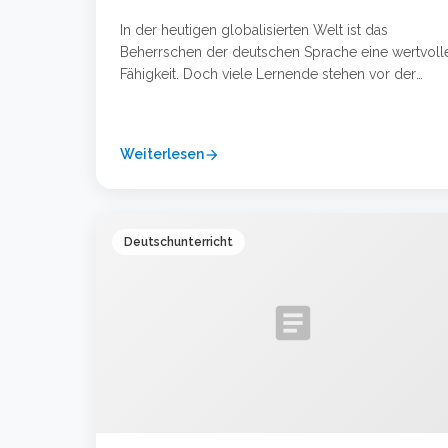
In der heutigen globalisierten Welt ist das
Beherrschen der deutschen Sprache eine wertvoll
Fähigkeit. Doch viele Lernende stehen vor der
Herausforderung, neben Beruf, Studium oder Famil
die nötige Zeit und die richtigen Methoden zu find
Haben Sie schon einmal daran gedacht, das Radio 
Weiterlesen
arrow_forward
Ihren persönlichen Sprachtrainer zu nutzen? Diese
klassische und doch hochmoderne Methode …
Weiterlesen …
Deutschunterricht
article