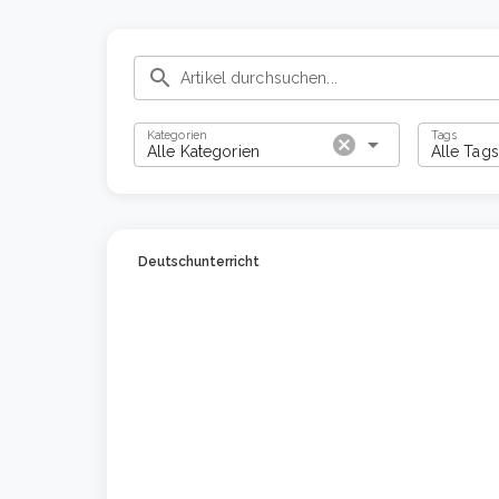
search
Kategorien
Tags
cancel
arrow_drop_down
Alle Kategorien
Alle Tags
Deutschunterricht