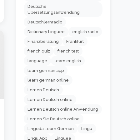
Deutsche
Übersetzungsanwendung
Deutschlernradio
Dictionary Linguee
english radio
Finanzberatung
Frankfurt
french quiz
french test
language
learn english
learn german app
learn german online
Lernen Deutsch
Lernen Deutsch online
Lernen Deutsch online Anwendung
Lernen Sie Deutsch online
Lingoda Learn German
Lingu
Lingu App
Linguee