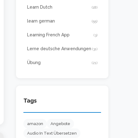
Learn Dutch
(18)
learn german
(55)
Learning French App
(3)
Lerne deutsche Anwendungen
(31)
Übung
(21)
Tags
amazon
Angebote
Audio In Text Übersetzen