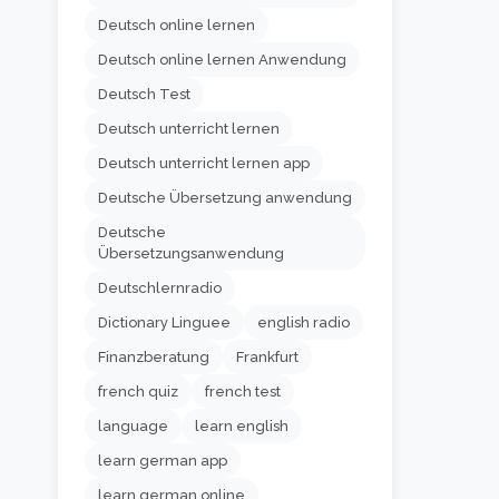
Deutsch online lernen
Deutsch online lernen Anwendung
Deutsch Test
Deutsch unterricht lernen
Deutsch unterricht lernen app
Deutsche Übersetzung anwendung
Deutsche
Übersetzungsanwendung
Deutschlernradio
Dictionary Linguee
english radio
Finanzberatung
Frankfurt
french quiz
french test
language
learn english
learn german app
learn german online