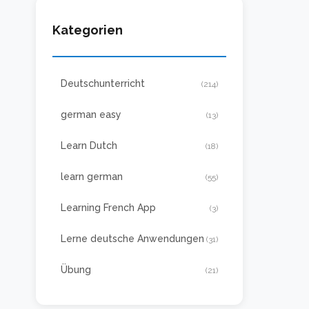
Kategorien
Deutschunterricht
(214)
german easy
(13)
Learn Dutch
(18)
learn german
(55)
Learning French App
(3)
Lerne deutsche Anwendungen
(31)
Übung
(21)