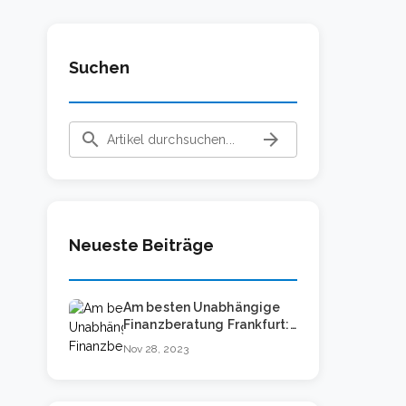
Suchen
search
arrow_forward
Neueste Beiträge
Am besten Unabhängige
Finanzberatung Frankfurt:
Beste Tipps
Nov 28, 2023