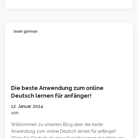
learn german
Die beste Anwendung zum online
Deutsch lernen für anfänger!
12. Januar 2024
von
Willkommen zu unserem Blog über die beste
Anwendung zum online Deutsch lernen für anfänger!