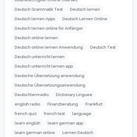
Deutsch Grammatik Test
Deutsch lernen
Deutsch lernen Apps
Deutsch Lernen Online
Deutsch lernen online für Anfänger
Deutsch online lernen
Deutsch online lernen Anwendung
Deutsch Test
Deutsch unterricht lernen
Deutsch unterricht lernen app
Deutsche Übersetzung anwendung
Deutsche Übersetzungsanwendung
Deutschlernradio
Dictionary Linguee
english radio
Finanzberatung
Frankfurt
french quiz
french test
language
learn english
learn german app
learn german online
Lernen Deutsch