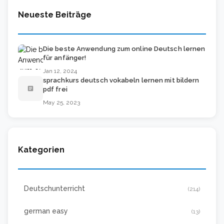
Neueste Beiträge
Die beste Anwendung zum online Deutsch lernen
für anfänger!
Jan 12, 2024
sprachkurs deutsch vokabeln lernen mit bildern
article
pdf frei
May 25, 2023
Kategorien
Deutschunterricht
(214)
german easy
(13)