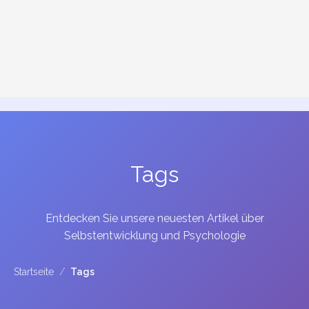
Tags
Entdecken Sie unsere neuesten Artikel über
Selbstentwicklung und Psychologie
Startseite
/
Tags