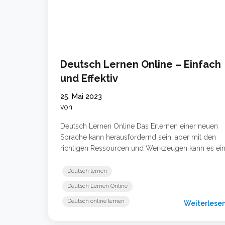
Deutsch Lernen Online – Einfach
und Effektiv
25. Mai 2023
von
Deutsch Lernen Online Das Erlernen einer neuen
Sprache kann herausfordernd sein, aber mit den
richtigen Ressourcen und Werkzeugen kann es ei
aufregende Erfahrung sein. Wenn Sie daran
interessiert sind, Deutsch zu lernen, haben Sie Glü
Deutsch lernen
Das Deutsch Lernen Online ist einfach und effizient
Deutsch Lernen Online
Egal, ob Sie kostenlos lernen möchten oder über 
Deutsch online lernen
Books, Videos, Podcasts oder … Weiterlesen …
Weiterlese