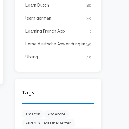
Learn Dutch
(18)
learn german
(55)
Learning French App
(3)
Lerne deutsche Anwendungen
(31)
Übung
(21)
Tags
amazon
Angebote
Audio In Text Übersetzen