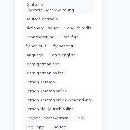
Deutsche
Übersetzungsanwendung
Deutschlernradio
Dictionary Linguee
english radio
Finanzberatung
Frankfurt
french quiz
french test
language
learn english
learn german app
learn german online
Lernen Deutsch
Lernen Deutsch online
Lernen Deutsch online Anwendung
Lernen Sie Deutsch online
Lingoda Learn German
Lingu
Lingu App
Linguee