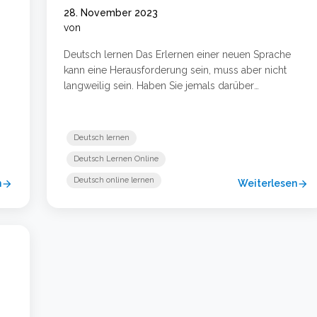
28. November 2023
von
Deutsch lernen Das Erlernen einer neuen Sprache
kann eine Herausforderung sein, muss aber nicht
langweilig sein. Haben Sie jemals darüber
nachgedacht, Fernsehserien und Apps als Hilfsmittel
zum Deutschlernen zu nutzen? In diesem
Blogbeitrag gehen wir näher darauf ein, wie das
Deutsch lernen
Ansehen deutscher Fernsehsendungen und die
Deutsch Lernen Online
Verwendung von Sprachlern-Apps dabei helfen
u
können, Ihre Sprachkenntnisse zu verbessern. …
Deutsch online lernen
n
Weiterlesen
arrow_forward
arrow_forward
Weiterlesen …