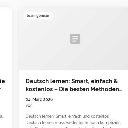
learn german
article
ie
Deutsch lernen: Smart, einfach &
r
kostenlos – Die besten Methoden
2024
24. März 2026
von
du
Deutsch lernen: Smart, einfach und kostenlos
Deutsch lernen muss weder teuer noch kompliziert