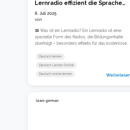
Lernradio effizient die Sprache
beherrschen
6. Juli 2025
von
📻 Was ist ein Lernradio? Ein Lernradio ist eine
spezielle Form des Radios, die Bildungsinhalte
überträgt – besonders effektiv für das kostenlose
Deutsch lernen. Es kombiniert auditives Lernen mit
Wiederholungen und praktischen Beispielen, um
Deutsch lernen
Zuhörer beim Spracherwerb zu unterstützen. 🎯
Deutsch Lernen Online
Warum Deutsch lernen über das Radio? Deutsch z
Deutsch online lernen
lernen über das Radio hat viele Vorteile: …
Weiterlese
Weiterlesen …
learn german