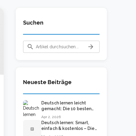
Suchen
search
arrow_forward
Neueste Beiträge
Deutsch lernen leicht
gemacht: Die 10 besten
Methoden für Anfänger
Apr 2, 2026
Deutsch lernen: Smart,
einfach & kostenlos – Die
article
besten Methoden 2024