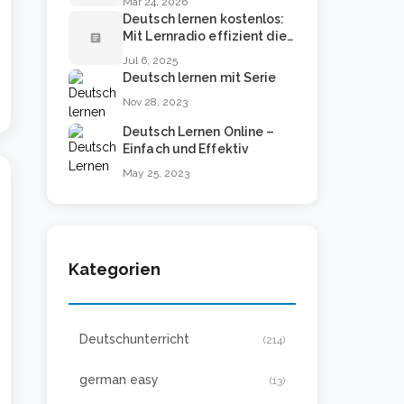
Mar 24, 2026
Deutsch lernen kostenlos:
Mit Lernradio effizient die
article
Sprache beherrschen
Jul 6, 2025
Deutsch lernen mit Serie
Nov 28, 2023
Deutsch Lernen Online –
Einfach und Effektiv
May 25, 2023
Kategorien
Deutschunterricht
(214)
german easy
(13)