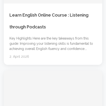
Learn English Online Course : Listening
through Podcasts
Key Highlights Here are the key takeaways from this
guide: Improving your listening skills is fundamental to
achieving overall English fluency and confidence.
Podcasts and audio learning are powerful tools that
2. April 2026
make language learning flexible and engaging. You can
learn at your own pace by choosing content that
matches your level and interests. Combining online
&#8230; Weiterlesen &#8230;