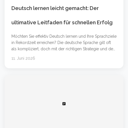
Deutsch lernen leicht gemacht: Der
ultimative Leitfaden für schnellen Erfolg
Möchten Sie effektiv Deutsch lernen und Ihre Sprachziele
in Rekordzeit erreichen? Die deutsche Sprache gilt oft
als kompliziert, doch mit der richtigen Strategie und den
passenden Werkzeugen ist der Erfolg garantiert. Egal,
11. Juni 2026
ob Sie Anfänger auf dem Niveau Deutsch A1 sind oder
Ihre Kenntnisse für den Beruf auf Deutsch B2 oder
Deutsch C1 verbessern möchten &#8230; Weiterlesen
&#8230;
article