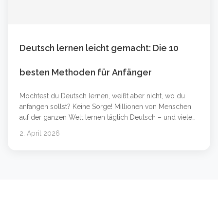
Deutsch lernen leicht gemacht: Die 10
besten Methoden für Anfänger
Möchtest du Deutsch lernen, weißt aber nicht, wo du
anfangen sollst? Keine Sorge! Millionen von Menschen
auf der ganzen Welt lernen täglich Deutsch – und viele
von ihnen haben es in wenigen Monaten auf ein
2. April 2026
beeindruckendes Niveau gebracht. In diesem Artikel
zeigen wir dir die 10 besten und einfachsten Methoden,
um schnell Deutsch zu lernen – egal ob du &#8230;
Weiterlesen &#8230;