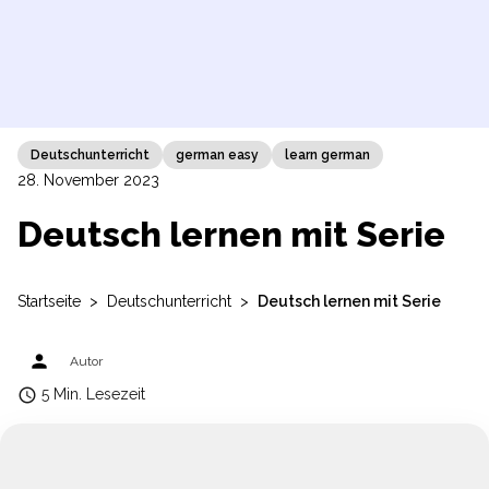
Deutschunterricht
german easy
learn german
28. November 2023
Deutsch lernen mit Serie
Startseite
>
Deutschunterricht
>
Deutsch lernen mit Serie
person
Autor
access_time
5 Min. Lesezeit