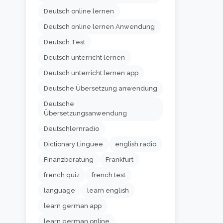
Deutsch online lernen
Deutsch online lernen Anwendung
Deutsch Test
Deutsch unterricht lernen
Deutsch unterricht lernen app
Deutsche Übersetzung anwendung
Deutsche
Übersetzungsanwendung
Deutschlernradio
Dictionary Linguee
english radio
Finanzberatung
Frankfurt
french quiz
french test
language
learn english
learn german app
learn german online