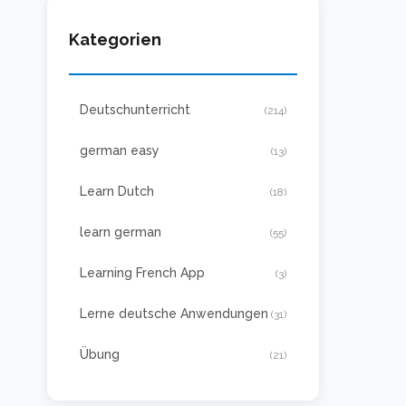
Kategorien
Deutschunterricht
(214)
german easy
(13)
Learn Dutch
(18)
learn german
(55)
Learning French App
(3)
Lerne deutsche Anwendungen
(31)
Übung
(21)