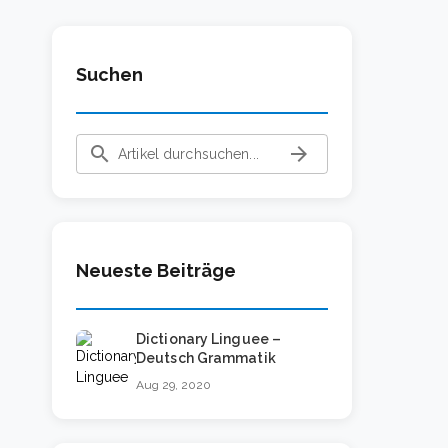
Suchen
search
arrow_forward
Neueste Beiträge
Dictionary Linguee –
Deutsch Grammatik
Aug 29, 2020