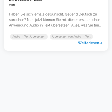
von
Haben Sie sich jemals gewünscht, fließend Deutsch zu
sprechen? Nun, jetzt können Sie mit dieser erstaunlichen
Anwendung Audio in Text übersetzen. Alles, was Sie tun
müssen, ist, in einer beliebigen Sprache zu sprechen, und
die Anwendung übersetzt sie sofort ins Deutsche! Dies ist
Audio In Text Übersetzen
Übersetzen von Audio in Text
nicht nur eine großartige Möglichkeit, Ihre
Weiterlesen
arrow_forward
Sprachkenntnisse zu verbessern, sondern auch eine …
Weiterlesen …