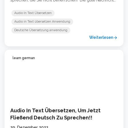
sprechen, die Sie nicht beherrschen? Die gute Nachricht
ist, dass es eine Anwendung gibt, mit der Sie das ganz
einfach tun können! In diesem Blog werden wir uns
Audio In Text Übersetzen
eingehender mit dieser Technologie befassen und wie sie
Audio in Text übersetzen Anwendung
Ihnen helfen … Weiterlesen …
Deutsche Übersetzung anwendung
Weiterlesen
arrow_forward
learn german
Audio In Text Übersetzen, Um Jetzt
Fließend Deutsch Zu Sprechen!!
29. Dezember 2022