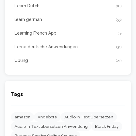
Learn Dutch
(18)
learn german
(55)
Learning French App
(3)
Lerne deutsche Anwendungen
(31)
Übung
(21)
Tags
amazon
Angebote
Audio In Text Übersetzen
Audio in Text übersetzen Anwendung
Black Friday
Business English Online Courses