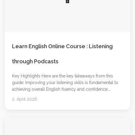
article
Learn English Online Course : Listening
through Podcasts
Key Highlights Here are the key takeaways from this
guide: Improving your listening skills is fundamental to
achieving overall English fluency and confidence.
Podcasts and audio learning are powerful tools that
2. April 2026
make language learning flexible and engaging. You can
learn at your own pace by choosing content that
matches your level and interests. Combining online
&#8230; Weiterlesen &#8230;