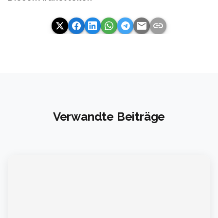
email
link
Verwandte Beiträge