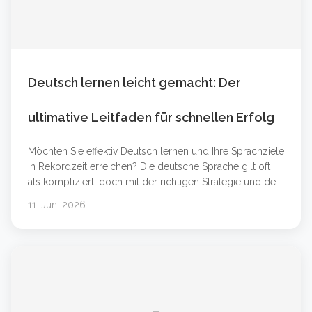
Deutsch lernen leicht gemacht: Der
ultimative Leitfaden für schnellen Erfolg
Möchten Sie effektiv Deutsch lernen und Ihre Sprachziele
in Rekordzeit erreichen? Die deutsche Sprache gilt oft
als kompliziert, doch mit der richtigen Strategie und den
passenden Werkzeugen ist der Erfolg garantiert. Egal,
11. Juni 2026
ob Sie Anfänger auf dem Niveau Deutsch A1 sind oder
Ihre Kenntnisse für den Beruf auf Deutsch B2 oder
Deutsch C1 verbessern möchten &#8230; Weiterlesen
&#8230;