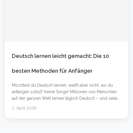
Deutsch lernen leicht gemacht: Die 10
besten Methoden für Anfänger
Möchtest du Deutsch lernen, weißt aber nicht, wo du
anfangen sollst? Keine Sorge! Millionen von Menschen
auf der ganzen Welt lernen täglich Deutsch – und viele
von ihnen haben es in wenigen Monaten auf ein
2. April 2026
beeindruckendes Niveau gebracht. In diesem Artikel
zeigen wir dir die 10 besten und einfachsten Methoden,
um schnell Deutsch zu lernen – egal ob du &#8230;
Weiterlesen &#8230;