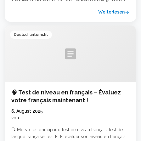
Beruf, Studium oder Familie die nötige Zeit und die
Weiterlesen
arrow_forward
richtigen Methoden zu finden. Haben Sie schon einmal
daran gedacht, das Radio als Ihren persönlichen
Sprachtrainer zu nutzen? Diese klassische und doch
hochmoderne Methode … Weiterlesen …
Deutschunterricht
article
🧠 Test de niveau en français – Évaluez
votre français maintenant !
6. August 2025
von
🔍 Mots-clés principaux :test de niveau français, test de
langue française, test FLE, évaluer son niveau en français,