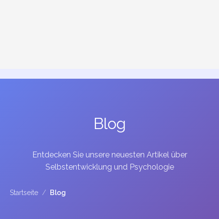
Blog
Entdecken Sie unsere neuesten Artikel über
Selbstentwicklung und Psychologie
Startseite
/
Blog