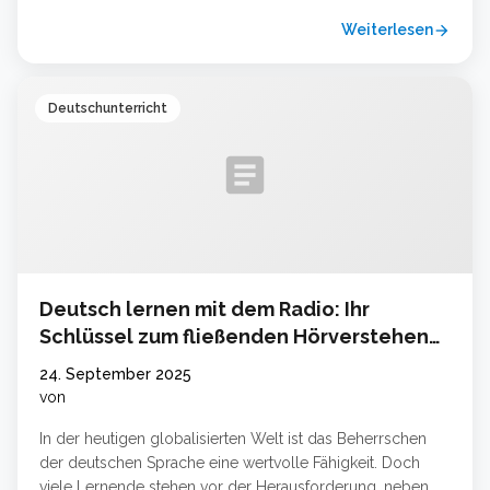
das Bildungsradio und moderne Online-Radiosender
Weiterlesen
arrow_forward
bieten eine einzigartige Möglichkeit, Deutsch zu lernen,
ohne an feste Zeiten oder Orte gebunden zu sein. Das
Hörverstehen ist eine der wichtigsten Kompetenzen beim
Spracherwerb. Wer regelmäßig … Weiterlesen …
Deutschunterricht
article
Deutsch lernen mit dem Radio: Ihr
Schlüssel zum fließenden Hörverstehen
und authentischer Sprache
24. September 2025
von
In der heutigen globalisierten Welt ist das Beherrschen
der deutschen Sprache eine wertvolle Fähigkeit. Doch
viele Lernende stehen vor der Herausforderung, neben