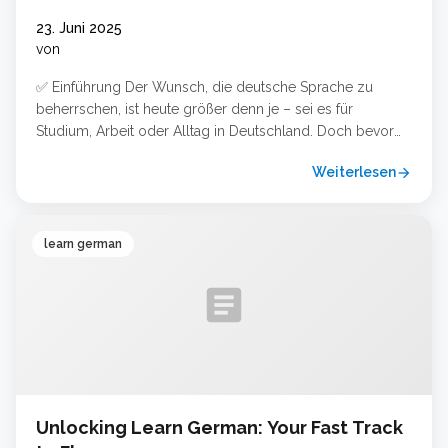
und schnell!
23. Juni 2025
von
✅ Einführung Der Wunsch, die deutsche Sprache zu
beherrschen, ist heute größer denn je – sei es für
Studium, Arbeit oder Alltag in Deutschland. Doch bevor
du deine Sprachkenntnisse in einem offiziellen Kontext
Weiterlesen
arrow_forward
nachweisen kannst, steht meist eines im Weg: Ein Deutsch
Test.In diesem Artikel zeigen wir dir, wie du einen Deutsch
Test online kostenlos … Weiterlesen …
learn german
article
Unlocking Learn German: Your Fast Track