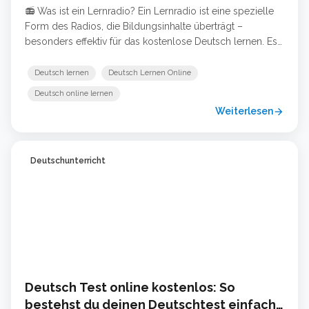
📻 Was ist ein Lernradio? Ein Lernradio ist eine spezielle
Form des Radios, die Bildungsinhalte überträgt –
besonders effektiv für das kostenlose Deutsch lernen. Es
kombiniert auditives Lernen mit Wiederholungen und
praktischen Beispielen, um Zuhörer beim Spracherwerb
Deutsch lernen
Deutsch Lernen Online
zu unterstützen. 🎯 Warum Deutsch lernen über das
Deutsch online lernen
Radio? Deutsch zu lernen über das Radio hat viele
Weiterlesen
arrow_forward
Vorteile: … Weiterlesen …
Deutschunterricht
Deutsch Test online kostenlos: So
bestehst du deinen Deutschtest einfach