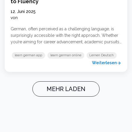
to Fluency
12. Juni 2025
von
German, often perceived as a challenging language, is
surprisingly accessible with the right approach. Whether
you’re aiming for career advancement, academic pursuits,
or simply to immerse yourself in a rich culture, mastering
German can open a world of opportunities. This article
learn german app
learn german online
Lernen Deutsch
will guide you through effective strategies to learn
Weiterlesen
arrow_forward
German easily, focusing on methods that … Weiterlesen …
MEHR LADEN