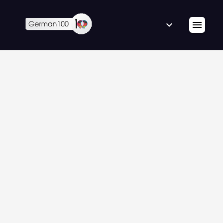
expand_more
menu