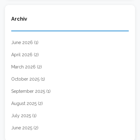
Archiv
June 2026 (1)
April 2026 (2)
March 2026 (2)
October 2025 (1)
September 2025 (1)
August 2025 (2)
July 2025 (1)
June 2025 (2)