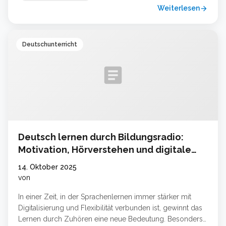
gestütztes Lernen Nutzen Sie KI-Tools wie ChatGPT als …
Weiterlesen
arrow_forward
Weiterlesen …
Deutschunterricht
article
Deutsch lernen durch Bildungsradio:
Motivation, Hörverstehen und digitale
Chancen
14. Oktober 2025
von
In einer Zeit, in der Sprachenlernen immer stärker mit
Digitalisierung und Flexibilität verbunden ist, gewinnt das
Lernen durch Zuhören eine neue Bedeutung. Besonders