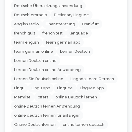
Deutsche Übersetzungsanwendung
Deutschlernradio
Dictionary Linguee
english radio
Finanzberatung
Frankfurt
french quiz
french test
language
learn english
learn german app
learn german online
Lernen Deutsch
Lernen Deutsch online
Lernen Deutsch online Anwendung
Lernen Sie Deutsch online
Lingoda Learn German
Lingu
Lingu App
Linguee
Linguee App
Memrise
offers
online Deutsch lernen
online Deutsch lernen Anwendung
online deutsch lernen für anfänger
Online Deutschlernen
online lernen deutsch