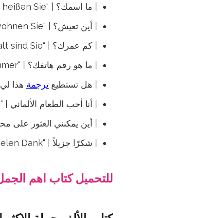
| ما اسمك؟ | “Wie heißen Sie?” |
| أين تعيش؟ | “Wo wohnen Sie?” |
| كم عمرك؟ | “Wie alt sind Sie?” |
| ما هو رقم هاتفك؟ | “Was ist Ihre Telefonnummer?” |
| هل تستطيع
ترجمة
هذا لي؟ | “s für mich übersetzen
| أنا أحب الطعام الألماني | “Ich liebe das deutsche Essen” |
| أين يمكنني العثور على محطة القطار؟ | “hnhof
| شكرًا جزيلاً | “Vielen Dank” |
للتحميل كتاب اهم الجمل الالمانية 