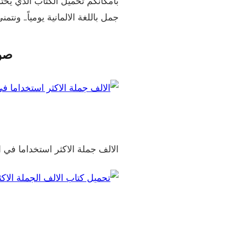
بامكانكم تحميل الكتاب الذي ي
جمل باللغة الالمانية يومياً… ونتمن
صور
الالف جملة الاكثر استخداما في الل