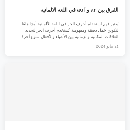
الفرق بين an و auf في اللغة الالمانية
يُعتبر فهم استخدام أحرف الجر في اللغة الألمانية أمرًا هامًا
لتكوين جُمل دقيقة ومفهومة. تُستخدم أحرف الجر لتحديد
العلاقات المكانية والزمانية بين الأشياء والأفعال. تتنوع أحرف
الجر في الألمانية وتتضمن بعض التفاصيل والاستثناءات التي يجب
21 مايو 2024
مراعاتها. في هذا المقال سوف نركز على حرفي الجر an و auf
فقط. الفرق بين حرفي الجر an auf في &#8230; شاهد الدرس