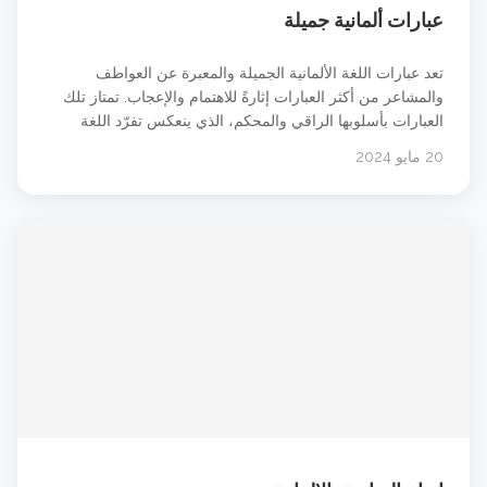
عبارات ألمانية جميلة
تعد عبارات اللغة الألمانية الجميلة والمعبرة عن العواطف
والمشاعر من أكثر العبارات إثارةً للاهتمام والإعجاب. تمتاز تلك
العبارات بأسلوبها الراقي والمحكم، الذي ينعكس تفرّد اللغة
الألمانية وعمقها الثقافي. تستخدم هذه العبارات في التعبير عن
20 مايو 2024
المشاعر الإنسانية الأساسية، مثل الحب والسعادة والألم، وتلقى
قبولًا واسعًا في أوساط الناطقين باللغة الألمانية وغيرهم. عبارات
ألمانية جميلة رقيقة. جميلة. &#8230; شاهد الدرس