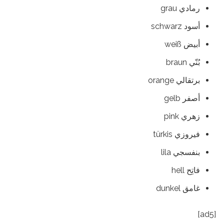
رمادي grau
أسود schwarz
أبيض weiß
بُنّي braun
‏برتقالي orange
أصفر gelb
‏زهري pink
فيروزي türkis
بنفسجي lila
فاتِح hell
غامق dunkel
[ad5]