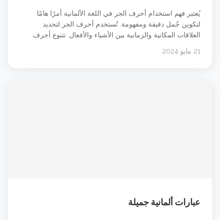
يُعتبر فهم استخدام أحرف الجر في اللغة الألمانية أمرًا هامًا
لتكوين جُمل دقيقة ومفهومة. تُستخدم أحرف الجر لتحديد
العلاقات المكانية والزمانية بين الأشياء والأفعال. تتنوع أحرف
الجر في الألمانية وتتضمن بعض التفاصيل والاستثناءات التي يجب
21 مايو 2024
مراعاتها. في هذا المقال سوف نركز على حرفي الجر an و auf
فقط. الفرق بين حرفي الجر an auf في &#8230; شاهد الدرس
عبارات ألمانية جميلة