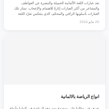
تعد عبارات اللغة الألمانية الجميلة والمعبرة عن العواطف
والمشاعر من أكثر العبارات إثارةً للاهتمام والإعجاب. تمتاز تلك
العبارات بأسلوبها الراقي والمحكم، الذي ينعكس تفرّد اللغة
الألمانية وعمقها الثقافي. تستخدم هذه العبارات في التعبير عن
20 مايو 2024
المشاعر الإنسانية الأساسية، مثل الحب والسعادة والألم، وتلقى
قبولًا واسعًا في أوساط الناطقين باللغة الألمانية وغيرهم. عبارات
ألمانية جميلة رقيقة. جميلة. &#8230; شاهد الدرس
انواع الرياضة بالالمانية
تعرف في مقالتنا على موضوع مهم وهو الرياضة في المانيا وأنواع