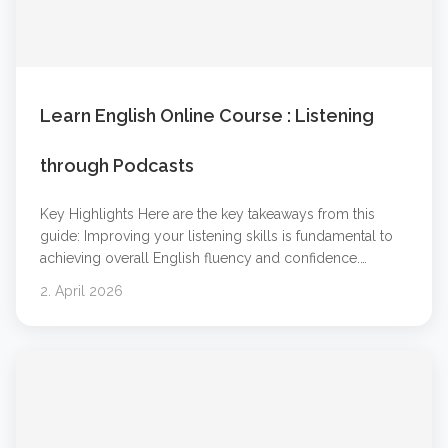
Learn English Online Course : Listening
through Podcasts
Key Highlights Here are the key takeaways from this
guide: Improving your listening skills is fundamental to
achieving overall English fluency and confidence.
Podcasts and audio learning are powerful tools that
2. April 2026
make language learning flexible and engaging. You can
learn at your own pace by choosing content that
matches your level and interests. Combining online
&#8230; Weiterlesen &#8230;