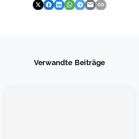
email
link
Verwandte Beiträge