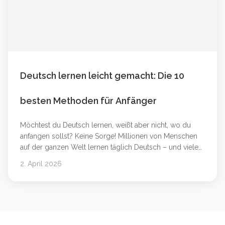
Deutsch lernen leicht gemacht: Die 10
besten Methoden für Anfänger
Möchtest du Deutsch lernen, weißt aber nicht, wo du
anfangen sollst? Keine Sorge! Millionen von Menschen
auf der ganzen Welt lernen täglich Deutsch – und viele
von ihnen haben es in wenigen Monaten auf ein
2. April 2026
beeindruckendes Niveau gebracht. In diesem Artikel
zeigen wir dir die 10 besten und einfachsten Methoden,
um schnell Deutsch zu lernen – egal ob du &#8230;
Weiterlesen &#8230;