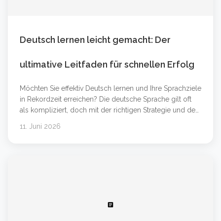
Deutsch lernen leicht gemacht: Der
ultimative Leitfaden für schnellen Erfolg
Möchten Sie effektiv Deutsch lernen und Ihre Sprachziele
in Rekordzeit erreichen? Die deutsche Sprache gilt oft
als kompliziert, doch mit der richtigen Strategie und den
passenden Werkzeugen ist der Erfolg garantiert. Egal,
11. Juni 2026
ob Sie Anfänger auf dem Niveau Deutsch A1 sind oder
Ihre Kenntnisse für den Beruf auf Deutsch B2 oder
Deutsch C1 verbessern möchten &#8230; Weiterlesen
&#8230;
article