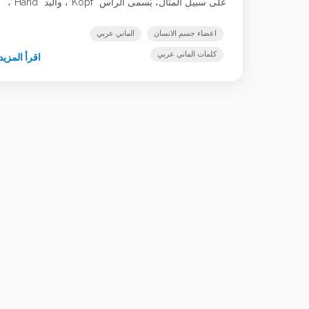
على سبيل المثال، يُسمى الرأس “Kopf”، واليد “Hand”،
والقدم “Fuß”. كما يمكن استخدام مصطلحات أخرى مثل
“Auge” للعين، و”Ohr” للأذن، و”Herz” للقلب. بفهم أسماء
اعضاء جسم الانسان
الماني عربي
اجزاء الجسم بالالماني، يمكن للأفراد التحدث بطريقة أكثر
كلمات الماني عربي
اقرأ المزيد
دقة ووضوح عن أنفسهم وعند … شاهد الدرس