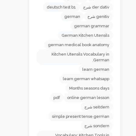
der dativ شرح
deutsch test b1
genitiv شرح
german
german grammar
German Kitchen Utensils
german medical book anatomy
Kitchen Utensils Vocabulary in
German.
learn german
learn german whatsapp
Months seasons days
pdf
online german lesson
seitdem شرح
simple present tense german
sondern شرح
Vocabulary: Kitchen Tools in