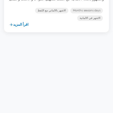
منكم الاستماع للفظ الكلمات ثم محاولة لفظ الكلمة بانفسكم و
تكرار ذلك عدة مرات حتى تتمكنو من اللفظ بطريقة واضحة
Months seasons days
الاشهر بالالماني مع اللفظ
لاهمية هذه المفردات … شاهد الدرس
الاشهر في الالمانية
اقرأ المزيد
arrow_forward