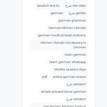
der dativ شرح
deutsch test b1
genitiv شرح
german
german grammar
German Kitchen Utensils
german medical book anatomy
Kitchen Utensils Vocabulary in
German.
learn german
learn german whatsapp
Months seasons days
pdf
online german lesson
seitdem شرح
simple present tense german
sondern شرح
Vocabulary: Kitchen Tools in