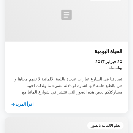
article
الحياة اليومية
20 فبراير 2017
بواسطة
تصادفنا في الشارع عبارات عديدة باللغة الالمانية لا نفهم معناها و
هي بالطبع هامة لانها اشارة او دلالة لشيء ما ولذلك احببنا
مشاركتكم بعض هذه الصور التي تنتشر في شوارع المانيا مع
ترجمة العبارات نتمنى لكم الفائدة
اقرأ المزيد
arrow_forward
تعلم الالمانية بالصور