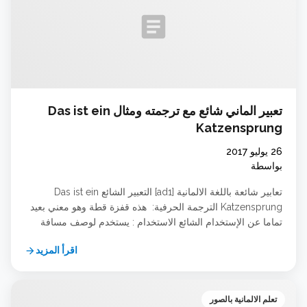
article
تعبير الماني شائع مع ترجمته ومثال Das ist ein
Katzensprung
26 يوليو 2017
بواسطة
تعابير شائعة باللغة الالمانية [ad1] التعبير الشائع Das ist ein
Katzensprung الترجمة الحرفية: هذه قفزة قطة وهو معني بعيد
تماما عن الإستخدام الشائع الاستخدام : يستخدم لوصف مسافة
قصيرة مثل شارع مثلا قصير او ما الي ذلك [ad5] مثال : Zur
اقرأ المزيد
arrow_forward
Schule ist es nur ein Katzensprung من هنا إلي المدرسة
مسافة قصيرة ويقال في حالة استصغار مسافة ما … شاهد الدرس
تعلم الالمانية بالصور