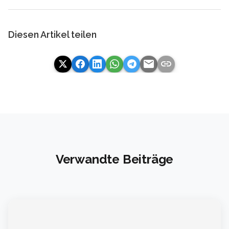
Diesen Artikel teilen
email
link
Verwandte Beiträge