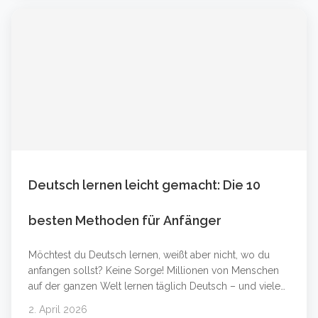
matches your level and interests. Combining online
&#8230; Weiterlesen &#8230;
Deutsch lernen leicht gemacht: Die 10
besten Methoden für Anfänger
Möchtest du Deutsch lernen, weißt aber nicht, wo du
anfangen sollst? Keine Sorge! Millionen von Menschen
auf der ganzen Welt lernen täglich Deutsch – und viele
von ihnen haben es in wenigen Monaten auf ein
2. April 2026
beeindruckendes Niveau gebracht. In diesem Artikel