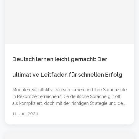
Deutsch lernen leicht gemacht: Der
ultimative Leitfaden für schnellen Erfolg
Möchten Sie effektiv Deutsch lernen und Ihre Sprachziele
in Rekordzeit erreichen? Die deutsche Sprache gilt oft
als kompliziert, doch mit der richtigen Strategie und den
passenden Werkzeugen ist der Erfolg garantiert. Egal,
11. Juni 2026
ob Sie Anfänger auf dem Niveau Deutsch A1 sind oder
Ihre Kenntnisse für den Beruf auf Deutsch B2 oder
Deutsch C1 verbessern möchten &#8230; Weiterlesen
&#8230;