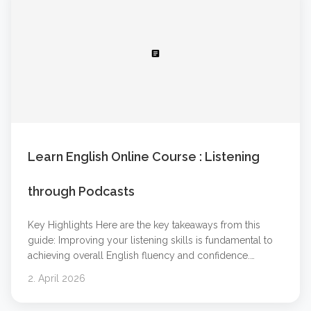
article
Learn English Online Course : Listening
through Podcasts
Key Highlights Here are the key takeaways from this
guide: Improving your listening skills is fundamental to
achieving overall English fluency and confidence.
Podcasts and audio learning are powerful tools that
2. April 2026
make language learning flexible and engaging. You can
learn at your own pace by choosing content that