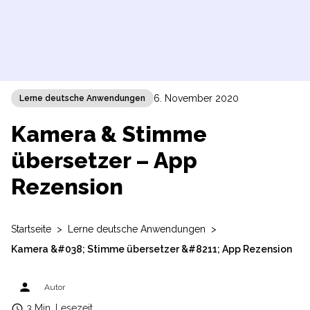
6. November 2020
Lerne deutsche Anwendungen
Kamera & Stimme
übersetzer – App
Rezension
Startseite
>
Lerne deutsche Anwendungen
>
Kamera &#038; Stimme übersetzer &#8211; App Rezension
person
Autor
access_time
3 Min. Lesezeit