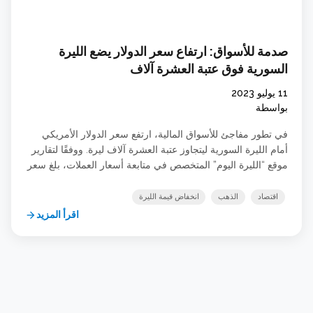
صدمة للأسواق: ارتفاع سعر الدولار يضع الليرة
السورية فوق عتبة العشرة آلاف
11 يوليو 2023
بواسطة
في تطور مفاجئ للأسواق المالية، ارتفع سعر الدولار الأمريكي
أمام الليرة السورية ليتجاوز عتبة العشرة آلاف ليرة. ووفقًا لتقارير
موقع “الليرة اليوم” المتخصص في متابعة أسعار العملات، بلغ سعر
البيع للدولار اليوم 10250 ليرة سورية، بينما بلغ سعر الشراء
10150 ليرة. تزامن هذا الانخفاض الكبير مع تقارير تفيد بأن البنك
اقتصاد
الذهب
انخفاض قيمة الليرة
المركزي السوري رفع سعر العملات […]
اقرأ المزيد
arrow_forward