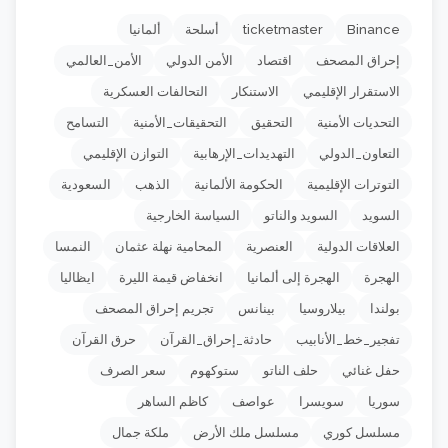
Binance
ticketmaster
أسلحة
ألمانيا
إحراق المصحف
اقتصاد
الأمن الدولي
الأمن_العالمي
الاستقرار الإقليمي
الاستنكار
التحالفات العسكرية
التحديات الأمنية
التحقيق
التحقيقات_الأمنية
التسامح
التعاون_الدولي
التهديدات_الإرهابية
التوازن الإقليمي
التوترات الإقليمية
الحكومة الألمانية
الذهب
السعودية
السويد
السويد والناتو
السياسة الخارجية
العلاقات الدولية
العنصرية
المحامية نهلة عثمان
النمسا
الهجرة
الهجرة إلى ألمانيا
انخفاض قيمة الليرة
ايظاليا
بولندا
بيلاروسيا
بينانس
تجريم إحراق المصحف
تفجير_خط_الأنابيب
حادثة_إحراق_القرآن
حرق القرآن
حفل غنائي
حلف الناتو
ستوكهوم
سعر الصرف
سوريا
سويسرا
عواصف
كاظم الساهر
مسلسل كوري
مسلسل ملك الأرض
ملكة جمال