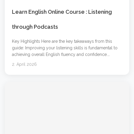
Learn English Online Course : Listening
through Podcasts
Key Highlights Here are the key takeaways from this
guide: Improving your listening skills is fundamental to
achieving overall English fluency and confidence.
Podcasts and audio learning are powerful tools that
2. April 2026
make language learning flexible and engaging. You can
learn at your own pace by choosing content that
matches your level and interests. Combining online
&#8230; Weiterlesen &#8230;