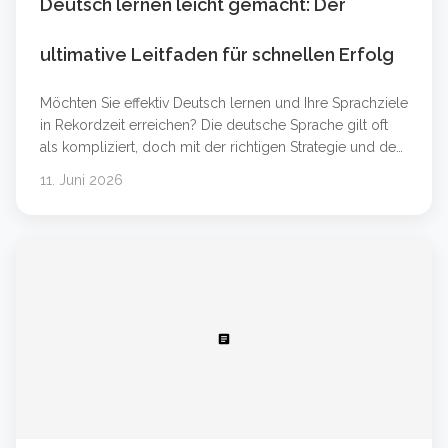
Deutsch lernen leicht gemacht: Der
ultimative Leitfaden für schnellen Erfolg
Möchten Sie effektiv Deutsch lernen und Ihre Sprachziele
in Rekordzeit erreichen? Die deutsche Sprache gilt oft
als kompliziert, doch mit der richtigen Strategie und den
passenden Werkzeugen ist der Erfolg garantiert. Egal,
11. Juni 2026
ob Sie Anfänger auf dem Niveau Deutsch A1 sind oder
Ihre Kenntnisse für den Beruf auf Deutsch B2 oder
Deutsch C1 verbessern möchten &#8230; Weiterlesen
&#8230;
article