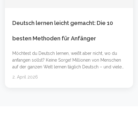
Deutsch lernen leicht gemacht: Die 10
besten Methoden für Anfänger
Möchtest du Deutsch lernen, weißt aber nicht, wo du
anfangen sollst? Keine Sorge! Millionen von Menschen
auf der ganzen Welt lernen täglich Deutsch – und viele
von ihnen haben es in wenigen Monaten auf ein
2. April 2026
beeindruckendes Niveau gebracht. In diesem Artikel
zeigen wir dir die 10 besten und einfachsten Methoden,
um schnell Deutsch zu lernen – egal ob du &#8230;
Weiterlesen &#8230;