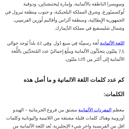
وسِوِيسرا الناطقة بالألمانية، وإِمارة لِيختنشتايِن، ودوقية
لُوكسمبُورغ، وشرق المملكة البلجيكية، و جنوب مِنطقة تيرول في
الجمهورية الإِيطالِية، ومنطقة ألزاس وأقاليم لُورِين الفرنسِي،
وشمال شليسفيغ في مملكة الدَّنِمارك.
اللغة الألمانية
لُغة رسمِيَّة فِي سبع دُول. وفِي 42 بلداً يُوجد حوالي
7.5 مِليُون يتحدَّثُون الألمانية ويبلُغ إِجماليّ عدد المُتحدِّثِين باللُّغة
الألمانية إِلى أَكثر مِن 128 مليُون.
كم عدد كلمات اللغة الالمانية و ما أصل هذه
الكلمات:
معظم
المفردات الألمانية
مشتق من فروع الجرمانية – الهندو
أوروبية وهناك كلمات قليلة مشتقة من اللاتينية واليونانية وكلمات
اقل من الفرنسية واخر شيء الإنجليزية. تُعد اللغة الألمانية من