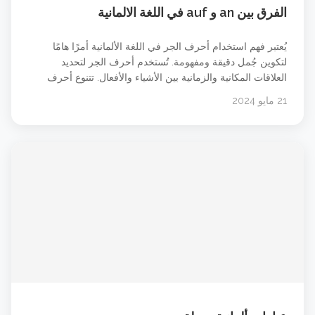
الفرق بين an و auf في اللغة الالمانية
يُعتبر فهم استخدام أحرف الجر في اللغة الألمانية أمرًا هامًا
لتكوين جُمل دقيقة ومفهومة. تُستخدم أحرف الجر لتحديد
العلاقات المكانية والزمانية بين الأشياء والأفعال. تتنوع أحرف
الجر في الألمانية وتتضمن بعض التفاصيل والاستثناءات التي يجب
21 مايو 2024
مراعاتها. في هذا المقال سوف نركز على حرفي الجر an و auf
فقط. الفرق بين حرفي الجر an auf في &#8230; شاهد الدرس