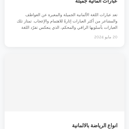
عبارات ألمانية جميلة
تعد عبارات اللغة الألمانية الجميلة والمعبرة عن العواطف
والمشاعر من أكثر العبارات إثارةً للاهتمام والإعجاب. تمتاز تلك
العبارات بأسلوبها الراقي والمحكم، الذي ينعكس تفرّد اللغة
الألمانية وعمقها الثقافي. تستخدم هذه العبارات في التعبير عن
20 مايو 2024
المشاعر الإنسانية الأساسية، مثل الحب والسعادة والألم، وتلقى
قبولًا واسعًا في أوساط الناطقين باللغة الألمانية وغيرهم. عبارات
ألمانية جميلة رقيقة. جميلة. &#8230; شاهد الدرس
انواع الرياضة بالالمانية