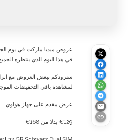
عروض ميديا ماركت في يوم الجم
في هذا اليوم الذي ينتظره الجمي
سنزودكم ببعض العروض مع الراب
لمشاهدة باقي التخفيضات الموجو
عرض مقدم على جهاز هواوي
email
link
€129 بدلا من 168
€
rt 32 GB Schwarz Dual SIM