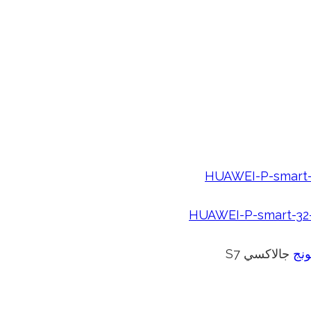
نج
جالاكسي S7