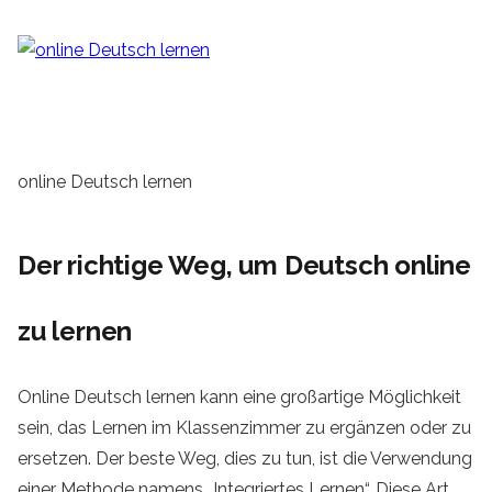
online Deutsch lernen
Der richtige Weg, um Deutsch online
zu lernen
Online Deutsch lernen kann eine großartige Möglichkeit
sein, das Lernen im Klassenzimmer zu ergänzen oder zu
ersetzen. Der beste Weg, dies zu tun, ist die Verwendung
einer Methode namens „Integriertes Lernen“. Diese Art