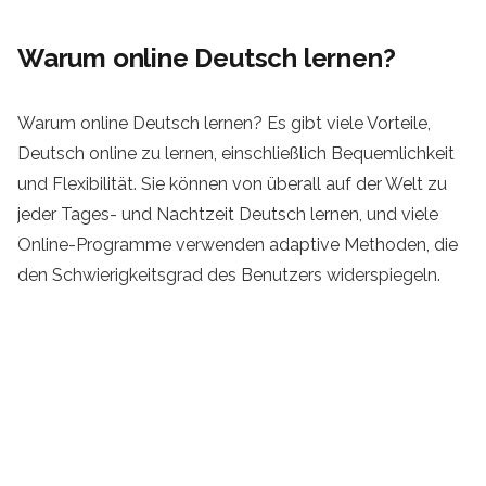
Warum online Deutsch lernen?
Warum online Deutsch lernen? Es gibt viele Vorteile,
Deutsch online zu lernen, einschließlich Bequemlichkeit
und Flexibilität. Sie können von überall auf der Welt zu
jeder Tages- und Nachtzeit Deutsch lernen, und viele
Online-Programme verwenden adaptive Methoden, die
den Schwierigkeitsgrad des Benutzers widerspiegeln.