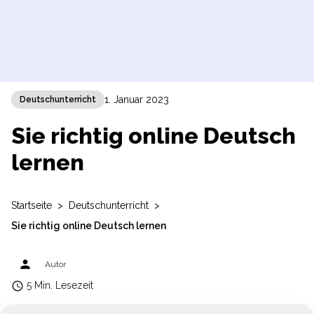
1. Januar 2023
Deutschunterricht
Sie richtig online Deutsch
lernen
Startseite
>
Deutschunterricht
>
Sie richtig online Deutsch lernen
person
Autor
access_time
5 Min. Lesezeit