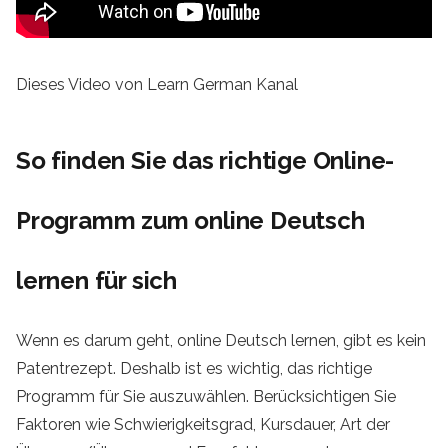
Dieses Video von Learn German Kanal
So finden Sie das richtige Online-
Programm zum online Deutsch
lernen für sich
Wenn es darum geht, online Deutsch lernen, gibt es kein
Patentrezept. Deshalb ist es wichtig, das richtige
Programm für Sie auszuwählen. Berücksichtigen Sie
Faktoren wie Schwierigkeitsgrad, Kursdauer, Art der