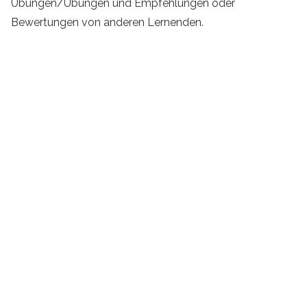
Übungen/Übungen und Empfehlungen oder
Bewertungen von anderen Lernenden.