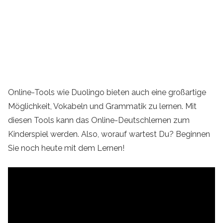
Online-Tools wie Duolingo bieten auch eine großartige
Möglichkeit, Vokabeln und Grammatik zu lernen. Mit
diesen Tools kann das Online-Deutschlernen zum
Kinderspiel werden. Also, worauf wartest Du? Beginnen
Sie noch heute mit dem Lernen!