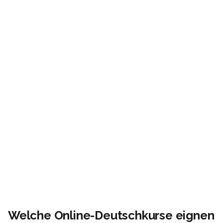
Welche Online-Deutschkurse eignen