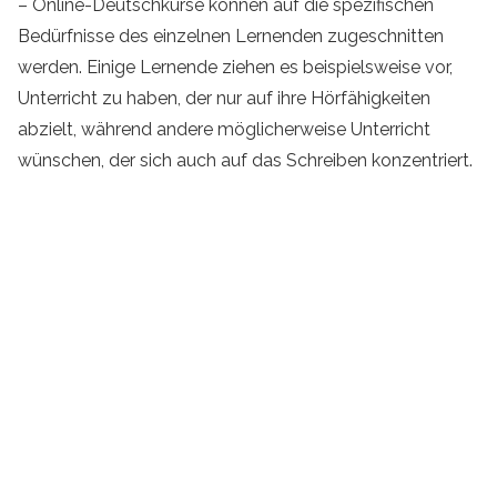
– Online-Deutschkurse können auf die spezifischen
Bedürfnisse des einzelnen Lernenden zugeschnitten
werden. Einige Lernende ziehen es beispielsweise vor,
Unterricht zu haben, der nur auf ihre Hörfähigkeiten
abzielt, während andere möglicherweise Unterricht
wünschen, der sich auch auf das Schreiben konzentriert.