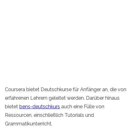
Coursera bietet Deutschkurse für Anfänger an, die von
erfahrenen Lehrern geleitet werden. Darüber hinaus
bietet
bens-deutschkurs
auch eine Fülle von
Ressourcen, einschließlich Tutorials und
Grammatikunterricht.