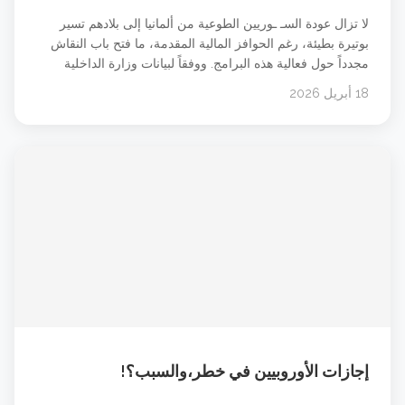
لا تزال عودة السـ ـوريين الطوعية من ألمانيا إلى بلادهم تسير
بوتيرة بطيئة، رغم الحوافز المالية المقدمة، ما فتح باب النقاش
مجدداً حول فعالية هذه البرامج. ووفقاً لبيانات وزارة الداخلية
الألمانية، عاد أقل من 10 آلاف سـ ـوري طوعاً منذ عام 2024،
18 أبريل 2026
حيث بلغ العدد حتى نهاية مارس نحو 9867 شخصاً فقط، بينما لا
تزال [&hellip;]
إجازات الأوروبيين في خطر،والسبب؟!