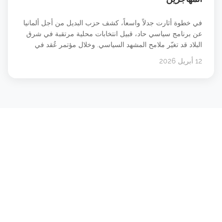
في خطوة أثارت جدلاً واسعاً، كشف حزب البديل من أجل ألمانيا
عن برنامج سياسي حاد، قبيل انتخابات محلية مرتقبة في شرق
البلاد قد تغيّر ملامح المشهد السياسي. وخلال مؤتمر عُقد في
ولاية ساكسونيا أنهالت، أعلن الحزب عن مجموعة من التوجهات،
12 أبريل 2026
أبرزها ترحيل المهاجرين بشكل واسع، وتشديد القيود على هيئات
البث العامة، إلى جانب إطلاق برامج [&hellip;]