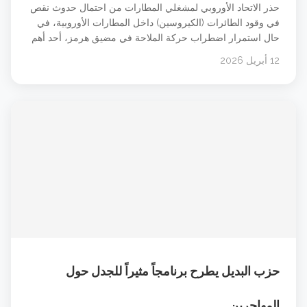
حذر الاتحاد الأوروبي لمشغلي المطارات من احتمال حدوث نقص
في وقود الطائرات (الكيروسين) داخل المطارات الأوروبية، في
حال استمرار اضطراب حركة الملاحة في مضيق هرمز، أحد أهم
الممرات البحرية لنقل الطاقة عالمياً. وبحسب ما نقلته وكالة
12 أبريل 2026
فرانس برس، أشار اتحاد المطارات الأوروبي (ACI Europe) إلى
أن الأزمة قد تؤدي إلى نقص “منهجي” في الوقود إذا [&hellip;]
حزب البديل يطرح برنامجاً مثيراً للجدل حول
المهاجرين