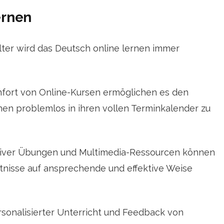
ernen
alter wird das Deutsch online lernen immer
omfort von Online-Kursen ermöglichen es den
nen problemlos in ihren vollen Terminkalender zu
ktiver Übungen und Multimedia-Ressourcen können
nisse auf ansprechende und effektive Weise
sonalisierter Unterricht und Feedback von