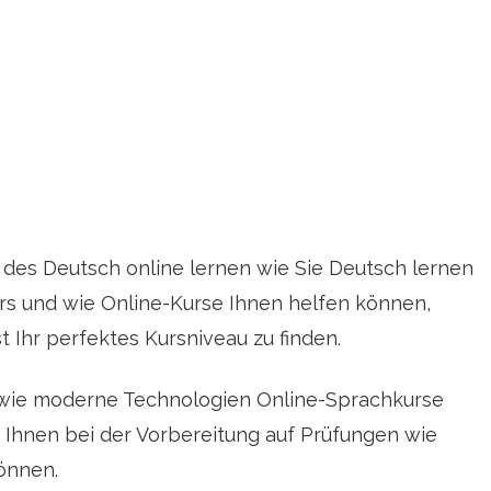
 des Deutsch online lernen wie Sie Deutsch lernen
ers und wie Online-Kurse Ihnen helfen können,
t Ihr perfektes Kursniveau zu finden.
 wie moderne Technologien Online-Sprachkurse
e Ihnen bei der Vorbereitung auf Prüfungen wie
önnen.