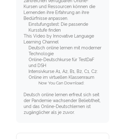
zahlreichen verfügbaren Online-
Kursen und Ressourcen können die
Lernenden ihre Erfahrung an ihre
Bedürfnisse anpassen.
Einstufungstest: Die passende
Kursstufe finden
This Video by Innovative Language
Learning Channel
Deutsch online lernen mit moderner
Technologie
Online-Deutschkurse für TestDaF
und DSH
Intensivkurse A1, A2, B1, B2, C1, C2:
Online im virtuellen Klassenraum
Now You Can Download:
Deutsch online lernen erfreut sich seit
der Pandemie wachsender Beliebtheit,
und das Online-Deutschlernen ist
zugänglicher als je zuvor.