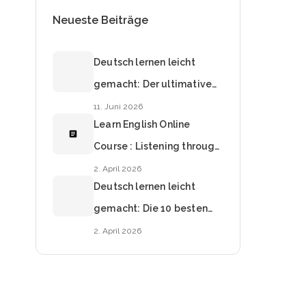
Neueste Beiträge
Deutsch lernen leicht
gemacht: Der ultimative
Leitfaden für schnellen
11. Juni 2026
Learn English Online
Erfolg
article
Course : Listening through
Podcasts
2. April 2026
Deutsch lernen leicht
gemacht: Die 10 besten
Methoden für Anfänger
2. April 2026