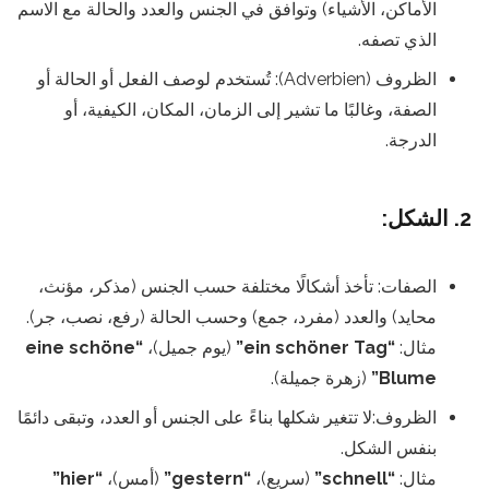
الأماكن، الأشياء) وتوافق في الجنس والعدد والحالة مع الاسم
الذي تصفه.
الظروف (Adverbien): تُستخدم لوصف الفعل أو الحالة أو
الصفة، وغالبًا ما تشير إلى الزمان، المكان، الكيفية، أو
الدرجة.
2. الشكل:
الصفات: تأخذ أشكالًا مختلفة حسب الجنس (مذكر، مؤنث،
محايد) والعدد (مفرد، جمع) وحسب الحالة (رفع، نصب، جر).
مثال:
“ein schöner Tag”
(يوم جميل)،
“eine schöne
Blume”
(زهرة جميلة).
الظروف:لا تتغير شكلها بناءً على الجنس أو العدد، وتبقى دائمًا
بنفس الشكل.
مثال:
“schnell”
(سريع)،
“gestern”
(أمس)،
“hier”