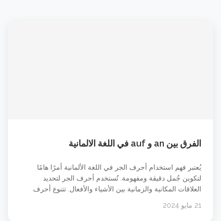
الفرق بين an و auf في اللغة الالمانية
يُعتبر فهم استخدام أحرف الجر في اللغة الألمانية أمرًا هامًا
لتكوين جُمل دقيقة ومفهومة. تُستخدم أحرف الجر لتحديد
العلاقات المكانية والزمانية بين الأشياء والأفعال. تتنوع أحرف
الجر في الألمانية وتتضمن بعض التفاصيل والاستثناءات التي يجب
21 مايو 2024
مراعاتها. في هذا المقال سوف نركز على حرفي الجر an و auf