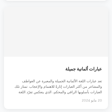
فقط. الفرق بين حرفي الجر an auf في &#8230; شاهد الدرس
عبارات ألمانية جميلة
تعد عبارات اللغة الألمانية الجميلة والمعبرة عن العواطف
والمشاعر من أكثر العبارات إثارةً للاهتمام والإعجاب. تمتاز تلك
العبارات بأسلوبها الراقي والمحكم، الذي ينعكس تفرّد اللغة
الألمانية وعمقها الثقافي. تستخدم هذه العبارات في التعبير عن
20 مايو 2024
المشاعر الإنسانية الأساسية، مثل الحب والسعادة والألم، وتلقى
قبولًا واسعًا في أوساط الناطقين باللغة الألمانية وغيرهم. عبارات