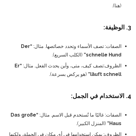
(هنا).
3. الوظيفة:
الصفات: تصف الأسماء وتحدد خصائصها. مثال:
“Der
schnelle Hund”
(الكلب السريع).
الظروف:تصف كيف، متى، وأين يحدث الفعل. مثال:
“Er
läuft schnell”
(هو يركض بسرعة).
4. الاستخدام في الجمل:
الصفات: غالبًا ما تُستخدم قبل الاسم. مثال:
“Das große
Haus”
(المنزل الكبير).
الظروف: يمكن استخدامها في أي مكان في الجملة، ولكنها