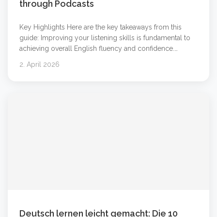
through Podcasts
Key Highlights Here are the key takeaways from this
guide: Improving your listening skills is fundamental to
achieving overall English fluency and confidence.
Podcasts and audio learning are powerful tools that
2. April 2026
make language learning flexible and engaging. You can
learn at your own pace by choosing content that
matches your level and interests. Combining online
&#8230; Weiterlesen &#8230;
Deutsch lernen leicht gemacht: Die 10