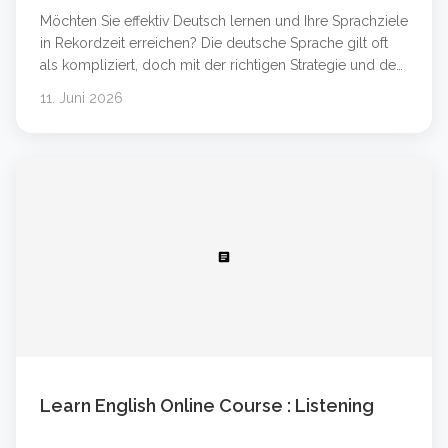
Möchten Sie effektiv Deutsch lernen und Ihre Sprachziele
in Rekordzeit erreichen? Die deutsche Sprache gilt oft
als kompliziert, doch mit der richtigen Strategie und den
passenden Werkzeugen ist der Erfolg garantiert. Egal,
11. Juni 2026
ob Sie Anfänger auf dem Niveau Deutsch A1 sind oder
Ihre Kenntnisse für den Beruf auf Deutsch B2 oder
Deutsch C1 verbessern möchten &#8230; Weiterlesen
&#8230;
article
Learn English Online Course : Listening