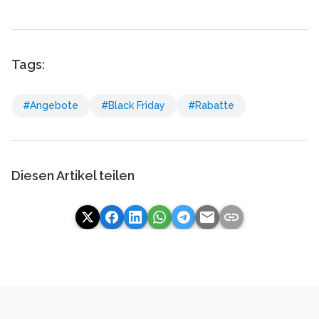
Tags:
#Angebote
#Black Friday
#Rabatte
Diesen Artikel teilen
email
link