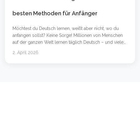
besten Methoden für Anfänger
Möchtest du Deutsch lernen, weißt aber nicht, wo du
anfangen sollst? Keine Sorge! Millionen von Menschen
auf der ganzen Welt lernen täglich Deutsch – und viele
von ihnen haben es in wenigen Monaten auf ein
2. April 2026
beeindruckendes Niveau gebracht. In diesem Artikel
zeigen wir dir die 10 besten und einfachsten Methoden,
um schnell Deutsch zu lernen – egal ob du &#8230;
Weiterlesen &#8230;